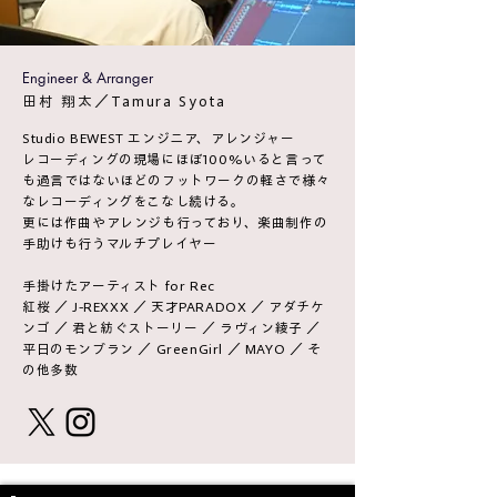
Engineer & Arranger
​田村 翔太／Tamura Syota
Studio BEWEST エンジニア、アレンジャー
レコーディングの現場にほぼ100%いると言って
も過言ではないほどのフットワークの軽さで様々
なレコーディングをこなし続ける。
更には作曲やアレンジも行っており、楽曲制作の
手助けも行うマルチプレイヤー
手掛けたアーティスト for Rec
​紅桜 ／ J-REXXX ／ 天才PARADOX ／ アダチケ
ンゴ ／
君と紡ぐストーリー ／ ラヴィン綾子 ／
平日のモンブラン ／
GreenGirl ／ MAYO ／ そ
の他多数