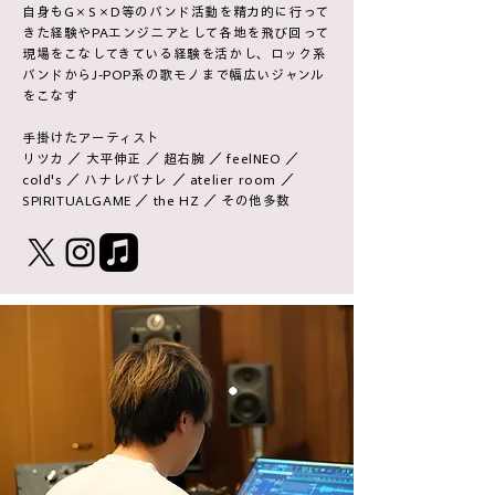
自身もG×S×D等のバンド活動を精力的に行って
きた経験やPAエンジニアとして各地を飛び回って
現場をこなしてきている経験を活かし、ロック系
バンドからJ-POP系の歌モノまで幅広いジャンル
をこなす
手掛けたアーティスト
​リツカ ／ 大平伸正 ／ 超右腕 ／ feelNEO ／
cold's ／
ハナレバナレ ／ atelier room ／
SPIRITUALGAME ／
the HZ ／ その他多数