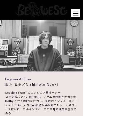
Engineer & Orner
​西本 直樹／Nishimoto Naoki
Studio BEWESTのエンジニア兼オーナー
ロック系バンド、HIPHOP、レゲエ等の制作が大好物
Dolby Atmos制作に注力し、多数のインディーズアー
ティスト
Dolby Atmos音源を手掛けており、そのリリ
ース数はローカルインディーズの分野では国内屈指で
ある